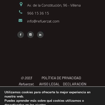
Av. de la Constitución, 96 - Villena
966 15 36 15
info@refuerzat.com
Face
Insta
Link
© 2023
POLÍTICA DE PRIVACIDAD
Refuerzat,
AVISO LEGAL
DECLARACIÓN
Todos los
DE ACCCESIBILIDAD
POLÍTICA
Utilizamos cookies para ofrecerte la mejor experiencia en
derechos
DE COOKIES
TÉRMINOS Y
nuestra web.
Puedes aprender más sobre qué cookies utilizamos o
reservados
CONDICIONES
desactivarlas en los
ajustes
.