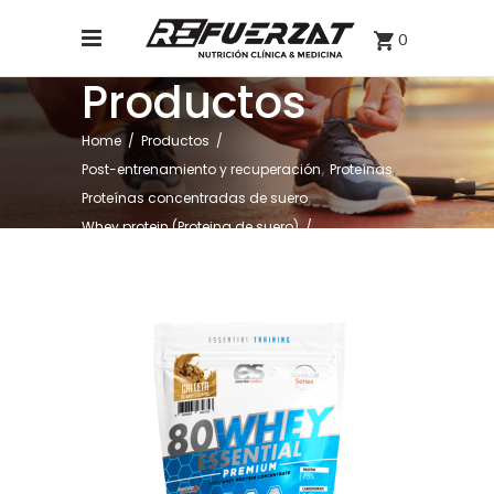
0
Productos
Home
/
Productos
/
,
,
Post-entrenamiento y recuperación
Proteínas
,
Proteínas concentradas de suero
Whey protein (Proteina de suero)
/
WHEY ESSENTIAL 1KG SABOR GALLETA