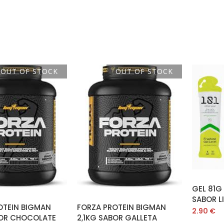
OUT OF STOCK
OUT OF STOCK
A
LEER MÁS
LEER MÁS
GEL 81G
SABOR LI
OTEIN BIGMAN
FORZA PROTEIN BIGMAN
2.90
€
BOR CHOCOLATE
2,1KG SABOR GALLETA