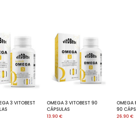
ADIR AL CARRITO
AÑADIR AL CARRITO
A
EGA 3 VITOBEST
OMEGA 3 VITOBEST 90
OMEGA P
LAS
CÁPSULAS
90 CÁPS
13.90
€
26.90
€