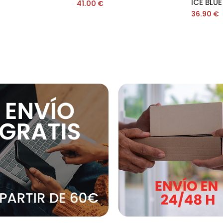
ICE BLUE
41.00
€
36.90
€