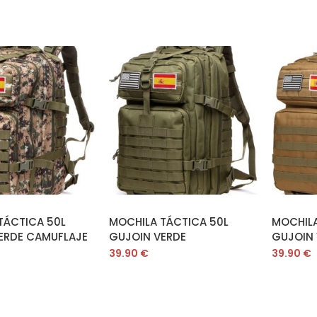
ADIR AL CARRITO
AÑADIR AL CARRITO
A
TÁCTICA 50L
MOCHILA TÁCTICA 50L
MOCHILA
ERDE CAMUFLAJE
GUJOIN VERDE
GUJOIN 
39.90
€
39.90
€