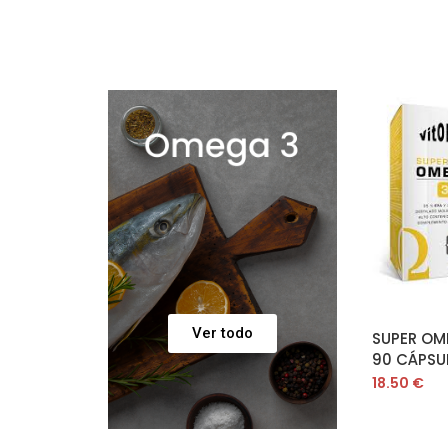
AÑ
Ver todo
SUPER OM
90 CÁPSU
18.50
€