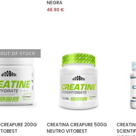
NEGRA
46.90
€
OUT OF STOCK
LEER MÁS
AÑADIR AL CARRITO
A
 CREAPURE 200G
CREATINA CREAPURE 500G
CREATI
ITOBEST
NEUTRO VITOBEST
SCIENTI