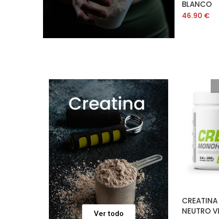
BLANCO
46.90
€
CREATINA
NEUTRO V
Ver todo