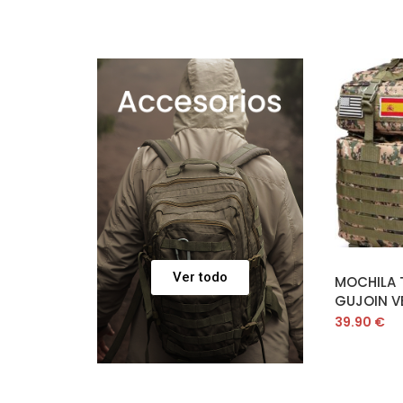
AÑ
Ver todo
MOCHILA 
GUJOIN V
39.90
€