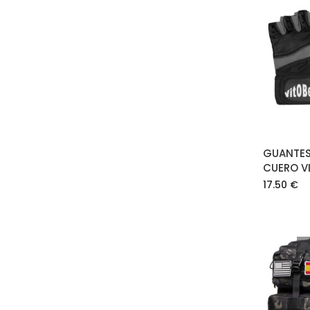
GUANTES
CUERO V
17.50
€