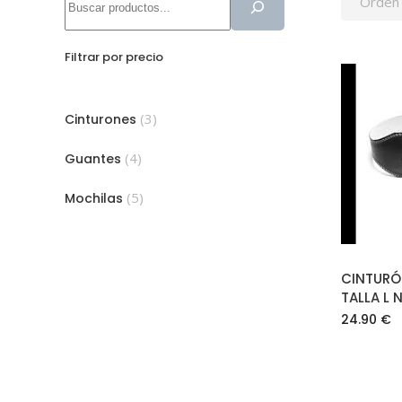
Orden
Filtrar por precio
3
3
Cinturones
productos
4
4
Guantes
productos
5
5
Mochilas
productos
CINTURÓ
TALLA L 
24.90
€