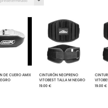
 predeterminado
AÑADIR AL
AÑADIR AL
CARRITO
CARRITO
N DE CUERO AMIX
CINTURÓN NEOPRENO
CINTU
NEGRO
VITOBEST TALLA M NEGRO
VITOBE
19.00
€
19.00
€