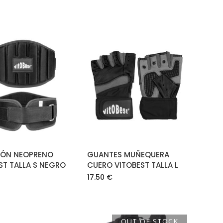
AÑADIR AL
AÑADIR AL
CARRITO
CARRITO
RÓN NEOPRENO
GUANTES MUÑEQUERA
ST TALLA S NEGRO
CUERO VITOBEST TALLA L
17.50
€
OUT OF STOCK