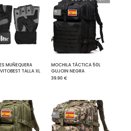
AÑADIR AL
LEER MÁS
CARRITO
ES MUÑEQUERA
MOCHILA TÁCTICA 50L
VITOBEST TALLA XL
GUJOIN NEGRA
39.90
€
AÑADIR AL
AÑADIR AL