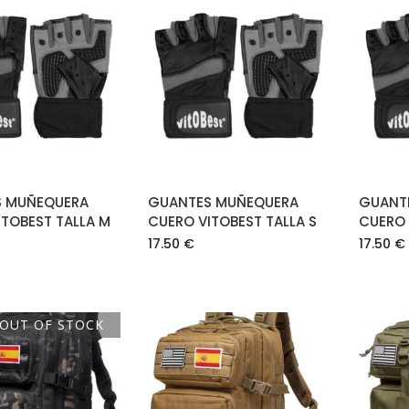
AÑADIR AL
AÑADIR AL
CARRITO
CARRITO
 MUÑEQUERA
GUANTES MUÑEQUERA
GUANT
ITOBEST TALLA M
CUERO VITOBEST TALLA S
CUERO 
17.50
€
17.50
€
OUT OF STOCK
AÑADIR AL