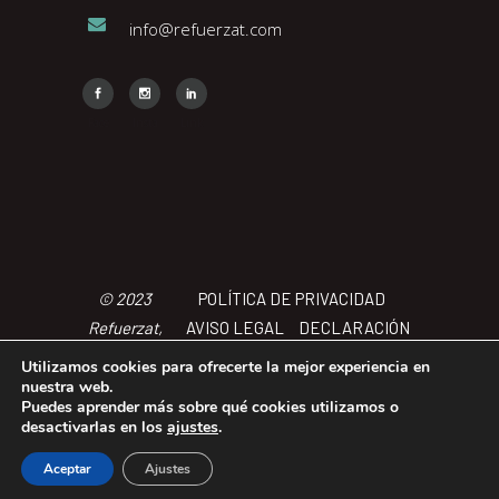
info@refuerzat.com
Face
Insta
Link
© 2023
POLÍTICA DE PRIVACIDAD
Refuerzat,
AVISO LEGAL
DECLARACIÓN
Todos los
DE ACCCESIBILIDAD
POLÍTICA
Utilizamos cookies para ofrecerte la mejor experiencia en
derechos
DE COOKIES
TÉRMINOS Y
nuestra web.
Puedes aprender más sobre qué cookies utilizamos o
reservados
CONDICIONES
desactivarlas en los
ajustes
.
Aceptar
Ajustes