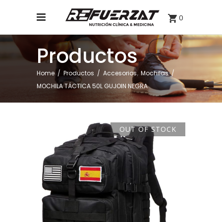
0
Productos
,
Home
/
Productos
/
Accesorios
Mochilas
/
MOCHILA TÁCTICA 50L GUJOIN NEGRA
OUT OF STOCK