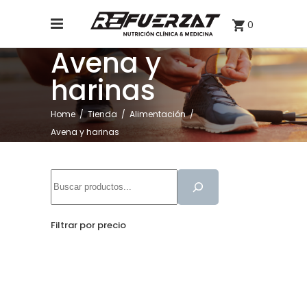
0
Avena y
harinas
Home
/
Tienda
/
Alimentación
/
Avena y harinas
Buscar
Filtrar por precio