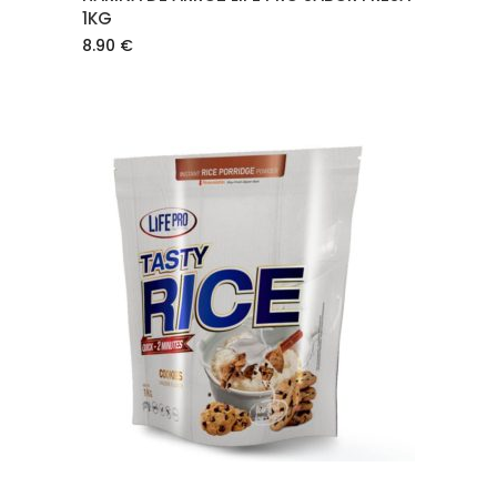
1KG
8.90
€
AÑADIR AL CARRITO