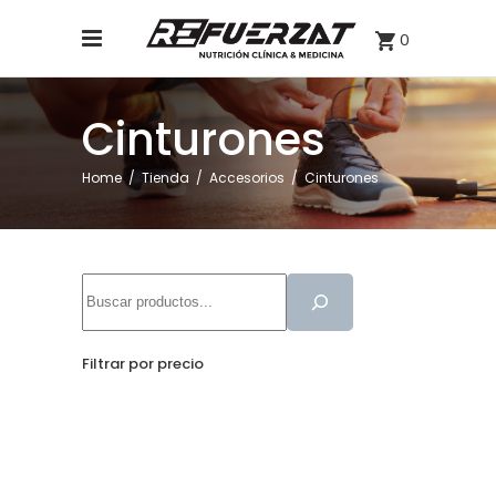
0
Cinturones
Home
/
Tienda
/
Accesorios
/
Cinturones
Buscar
Filtrar por precio