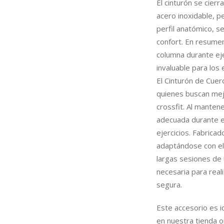
El cinturón se cier
acero inoxidable, p
perfil anatómico, s
confort. En resumen
columna durante eje
invaluable para los
El Cinturón de Cuer
quienes buscan mej
crossfit. Al manten
adecuada durante el
ejercicios. Fabrica
adaptándose con el 
largas sesiones de 
necesaria para rea
segura.
Este accesorio es i
en nuestra tienda on