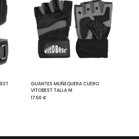
O
AÑADIR AL CARRITO
EST
GUANTES MUÑEQUERA CUERO
VITOBEST TALLA M
17.50
€