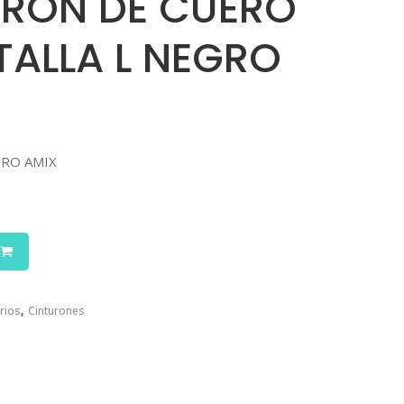
URÓN DE CUERO
TALLA L NEGRO
ERO AMIX
,
rios
Cinturones