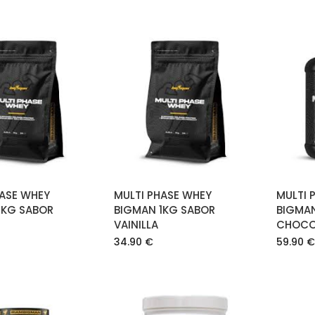
AÑADIR AL
AÑADIR AL
CARRITO
CARRITO
HASE WHEY
MULTI PHASE WHEY
MULTI 
1KG SABOR
BIGMAN 1KG SABOR
BIGMA
VAINILLA
CHOCO
34.90
€
59.90
€