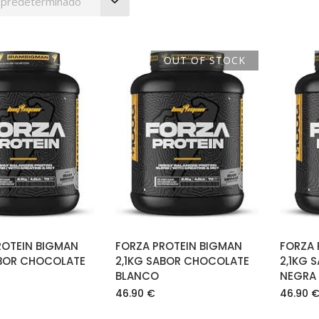
 predeterminado
OUT OF STOCK
AÑADIR AL
LEER MÁS
CARRITO
ROTEIN BIGMAN
FORZA PROTEIN BIGMAN
FORZA 
ABOR CHOCOLATE
2,1KG SABOR CHOCOLATE
2,1KG 
BLANCO
NEGRA
46.90
€
46.90