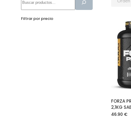
Orden
Filtrar por precio
FORZA P
2,1KG S
46.90
€