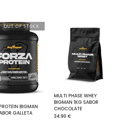
OUT OF STOCK
AÑADIR AL
CARRITO
LEER MÁS
MULTI PHASE WHEY
BIGMAN 1KG SABOR
PROTEIN BIGMAN
CHOCOLATE
SABOR GALLETA
34.90
€
€