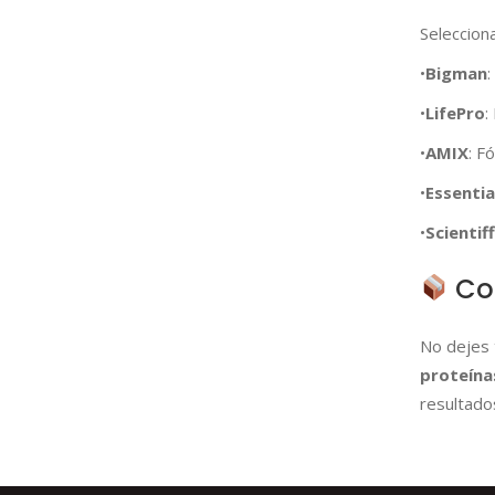
Seleccion
•
Bigman
:
•
LifePro
:
•
AMIX
: F
•
Essentia
•
Scientif
Co
No dejes 
proteína
resultado