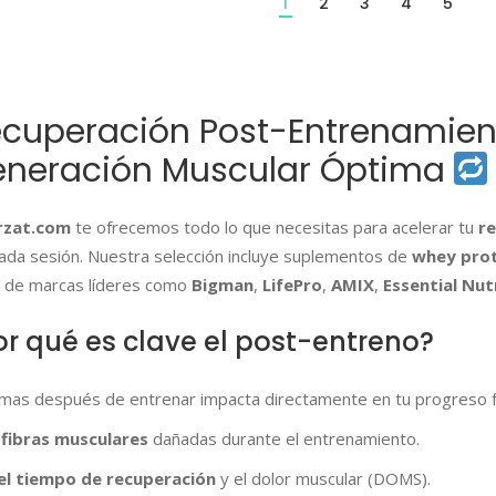
1
2
3
4
5
cuperación Post-Entrenamien
neración Muscular Óptima
rzat.com
te ofrecemos todo lo que necesitas para acelerar tu
r
cada sesión. Nuestra selección incluye suplementos de
whey prot
de marcas líderes como
Bigman
,
LifePro
,
AMIX
,
Essential Nut
or qué es clave el post-entreno?
mas después de entrenar impacta directamente en tu progreso fí
fibras musculares
dañadas durante el entrenamiento.
el tiempo de recuperación
y el dolor muscular (DOMS).