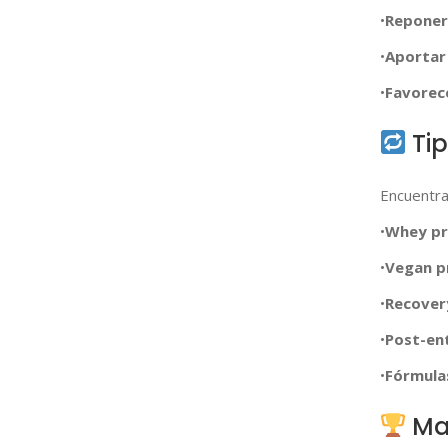
•
Reponer
•
Aportar 
•
Favorec
Ti
Encuentra
•
Whey pr
•
Vegan p
•
Recover
•
Post-en
•
Fórmula
Ma