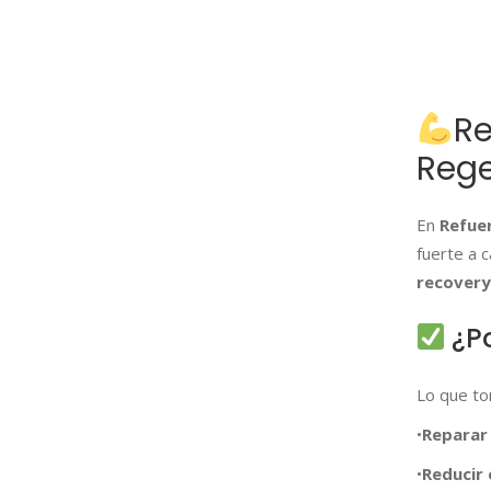
Re
Rege
En
Refue
fuerte a 
recovery
¿P
Lo que to
•
Reparar 
•
Reducir 