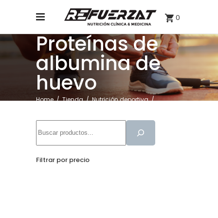
0
Proteínas de
albumina de
huevo
Home
/
Tienda
/
Nutrición deportiva
/
Proteínas
/
Proteínas de albumina de huevo
Buscar
Filtrar por precio