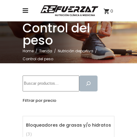
0
Control del
peso
Home
/
Tienda
/
Nutrición deportiva
/
Control del peso
Buscar
Filtrar por precio
Bloqueadores de grasas y/o hidratos
3
3