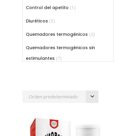
productos
1
1
Control del apetito
producto
3
3
Diuréticos
productos
2
2
Quemadores termogénicos
productos
Quemadores termogénicos sin
7
7
estimulantes
productos
Orden predeterminado