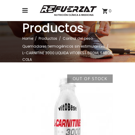
0
Productos
,
Home
/
Productos
/
Control del peso
Quemadores termogénicos sin estimulantes
/
L-CARNITINE 3000 LIQUIDA VITOBEST 500ML SABOR
COLA
OUT OF STOCK