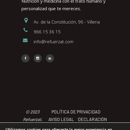
Nutrición y medicina con el trato humano y
personalizad que te mereces.
Av. de la Constitución, 96 - Villena
966 15 36 15
info@refuerzat.com
Face
Insta
Link
© 2023
POLÍTICA DE PRIVACIDAD
Refuerzat,
AVISO LEGAL
DECLARACIÓN
Todos los
DE ACCCESIBILIDAD
POLÍTICA
Utilizamos cookies para ofrecerte la mejor experiencia en