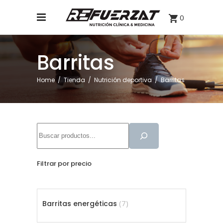
0
Barritas
Home
/
Tienda
/
Nutrición deportiva
/
Barritas
Buscar
Filtrar por precio
7
7
Barritas energéticas
productos