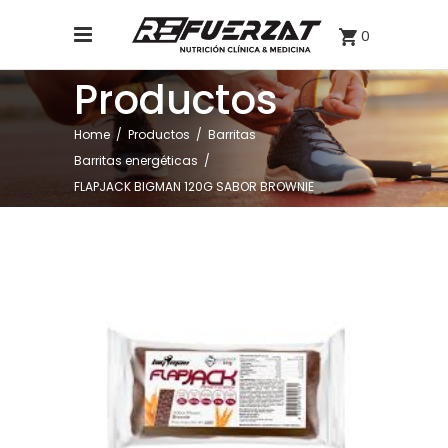
0
Productos
,
Home
/
Productos
/
Barritas
Barritas energéticas
/
FLAPJACK BIGMAN 120G SABOR BROWNIE