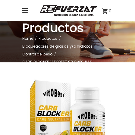
0
Productos
Home
/
Productos
/
,
Bloqueadores de grasas y/o hidratos
Control del peso
/
CARB BLOCKER VITOBEST 90 CÁPSULAS