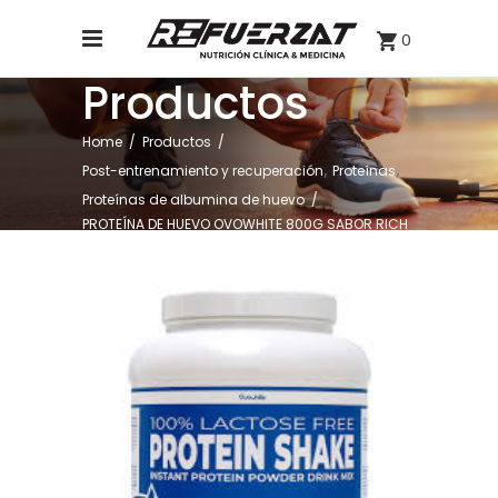
0
Productos
Home
/
Productos
/
,
,
Post-entrenamiento y recuperación
Proteínas
Proteínas de albumina de huevo
/
PROTEÍNA DE HUEVO OVOWHITE 800G SABOR RICH
CHOCOLATE