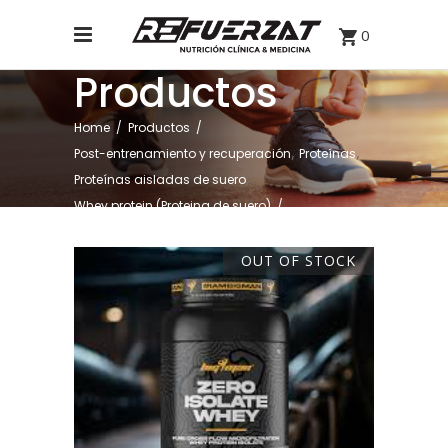
0
Productos
Home
/
Productos
/
,
,
Post-entrenamiento y recuperación
Proteínas
,
Proteínas aisladas de suero
Whey protein (Proteina de suero)
/
ZERO ISOLATE WHEY BIGMAN 907G SABOR VAINILLA
OUT OF STOCK