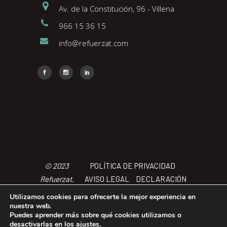
Av. de la Constitución, 96 - Villena
966 15 36 15
info@refuerzat.com
Face
Insta
Link
© 2023
POLÍTICA DE PRIVACIDAD
Refuerzat,
AVISO LEGAL
DECLARACIÓN
Todos los
DE ACCCESIBILIDAD
POLÍTICA
Utilizamos cookies para ofrecerte la mejor experiencia en
derechos
DE COOKIES
TÉRMINOS Y
nuestra web.
Puedes aprender más sobre qué cookies utilizamos o
reservados
CONDICIONES
desactivarlas en los
ajustes
.