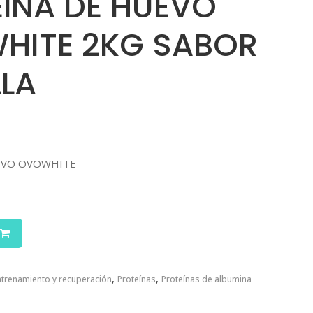
ÍNA DE HUEVO
HITE 2KG SABOR
LLA
EVO OVOWHITE
,
,
ntrenamiento y recuperación
Proteínas
Proteínas de albumina