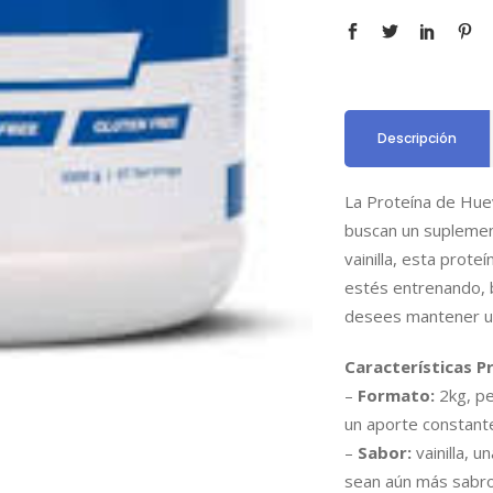
Descripción
La Proteína de Hue
buscan un suplement
vainilla, esta prot
estés entrenando,
desees mantener un 
Características Pr
–
Formato:
2kg, pe
un aporte constante
–
Sabor:
vainilla, u
sean aún más sabr