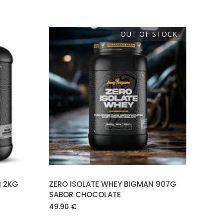
OUT OF STOCK
O
LEER MÁS
N 2KG
ZERO ISOLATE WHEY BIGMAN 907G
SABOR CHOCOLATE
49.90
€