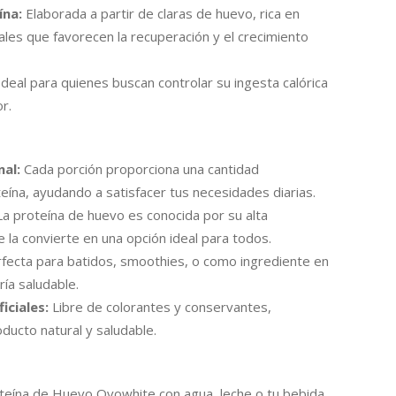
ína:
Elaborada a partir de claras de huevo, rica en
les que favorecen la recuperación y el crecimiento
deal para quienes buscan controlar su ingesta calórica
or.
al:
Cada porción proporciona una cantidad
teína, ayudando a satisfacer tus necesidades diarias.
a proteína de huevo es conocida por su alta
ue la convierte en una opción ideal para todos.
fecta para batidos, smoothies, o como ingrediente en
ía saludable.
ficiales:
Libre de colorantes y conservantes,
ducto natural y saludable.
teína de Huevo Ovowhite con agua, leche o tu bebida