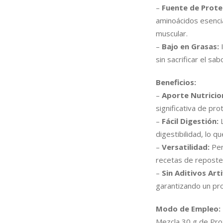
–
Fuente de Prote
aminoácidos esencia
muscular.
–
Bajo en Grasas:
I
sin sacrificar el sab
Beneficios:
–
Aporte Nutricion
significativa de pro
–
Fácil Digestión:
L
digestibilidad, lo q
–
Versatilidad:
Per
recetas de reposter
–
Sin Aditivos Arti
garantizando un pro
Modo de Empleo:
Mezcla 30 g de Pro