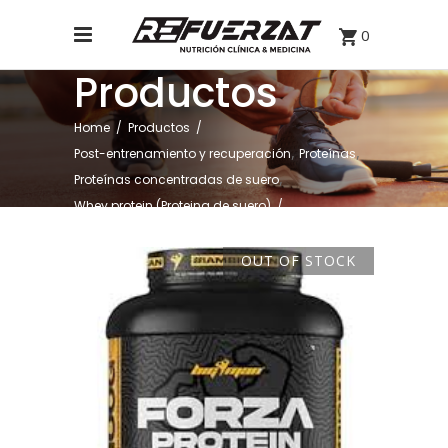
0
Productos
Home
/
Productos
/
,
,
Post-entrenamiento y recuperación
Proteínas
,
Proteínas concentradas de suero
Whey protein (Proteina de suero)
/
FORZA PROTEIN BIGMAN 2,1KG SABOR CHOCOLATE
BLANCO
OUT OF STOCK