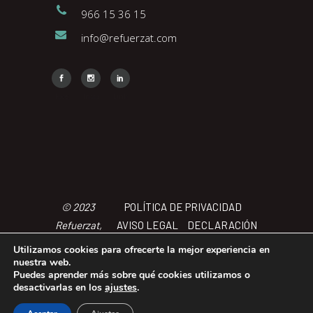
966 15 36 15
info@refuerzat.com
Face
Insta
Link
© 2023
POLÍTICA DE PRIVACIDAD
Refuerzat,
AVISO LEGAL
DECLARACIÓN
Todos los
DE ACCCESIBILIDAD
POLÍTICA
Utilizamos cookies para ofrecerte la mejor experiencia en
derechos
DE COOKIES
TÉRMINOS Y
nuestra web.
Puedes aprender más sobre qué cookies utilizamos o
reservados
CONDICIONES
desactivarlas en los
ajustes
.