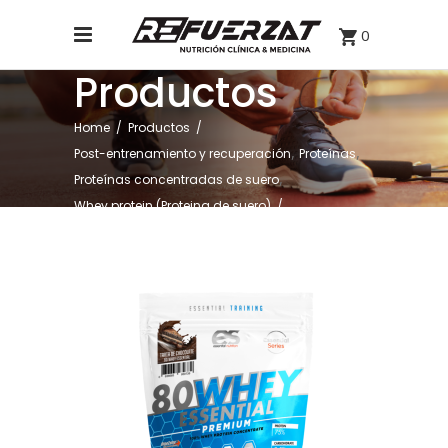
0
Productos
Home
/
Productos
/
,
,
Post-entrenamiento y recuperación
Proteínas
,
Proteínas concentradas de suero
Whey protein (Proteina de suero)
/
WHEY ESSENTIAL 1KG SABOR TARTA DE CHOCOLATE