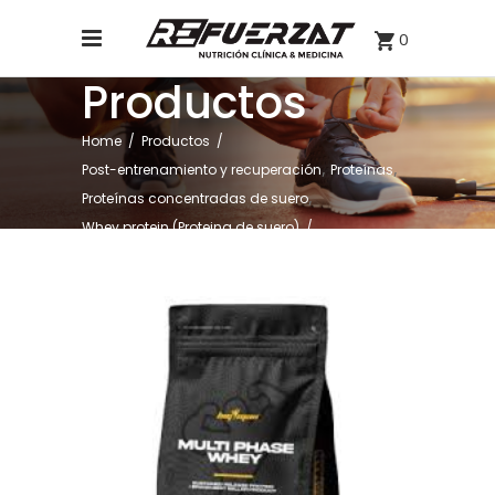
0
Productos
Home
/
Productos
/
,
,
Post-entrenamiento y recuperación
Proteínas
,
Proteínas concentradas de suero
Whey protein (Proteina de suero)
/
MULTI PHASE WHEY BIGMAN 1KG SABOR GALLETA