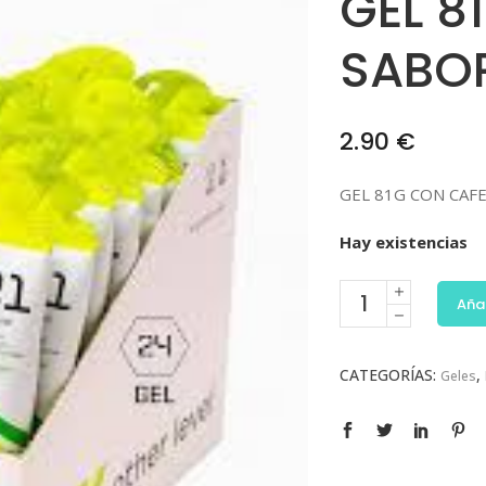
GEL 8
SABOR
2.90
€
GEL 81G CON CAF
Hay existencias
Añad
CATEGORÍAS:
,
Geles