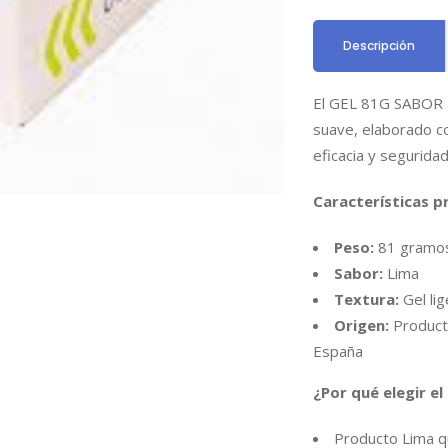
Descripción
El GEL 81G SABOR L
suave, elaborado co
eficacia y seguridad
Características pr
Peso:
81 gramo
Sabor:
Lima
Textura:
Gel li
Origen:
Producto
España
¿Por qué elegir e
Producto Lima qu