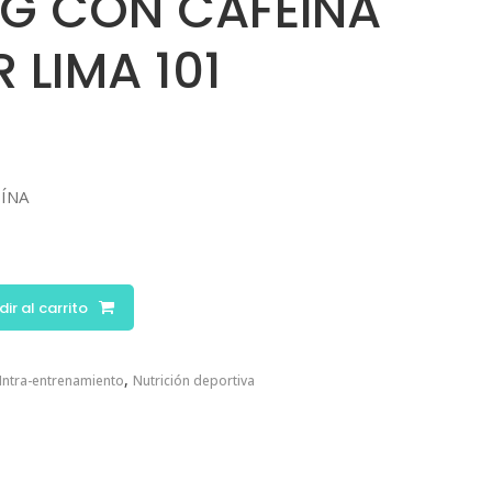
1G CON CAFEÍNA
 LIMA 101
EÍNA
ir al carrito
,
Intra-entrenamiento
Nutrición deportiva