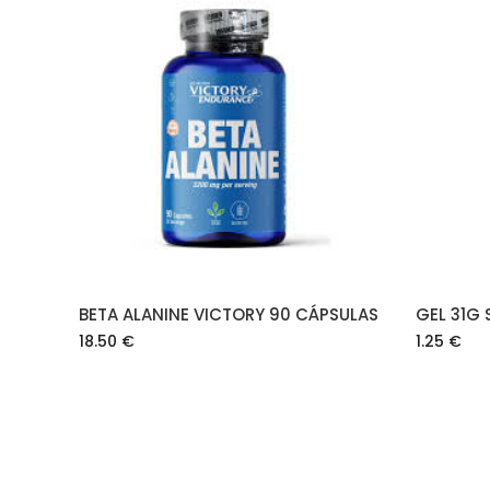
AÑADIR AL CARRITO
BETA ALANINE VICTORY 90 CÁPSULAS
GEL 31G 
18.50
€
1.25
€