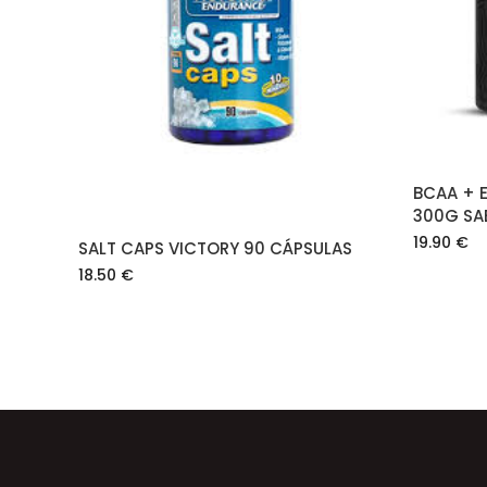
AÑADIR AL CARRITO
BCAA + 
300G SA
19.90
€
SALT CAPS VICTORY 90 CÁPSULAS
18.50
€