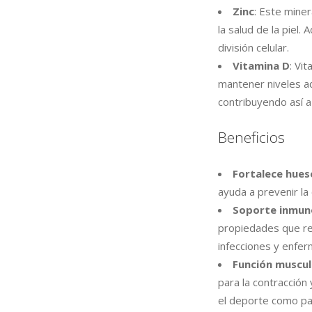
Zinc
: Este mine
la salud de la piel.
división celular.
Vitamina D
: Vi
mantener niveles ad
contribuyendo así a 
Beneficios
Fortalece hues
ayuda a prevenir la
Soporte inmun
propiedades que re
infecciones y enfe
Función muscu
para la contracción
el deporte como para