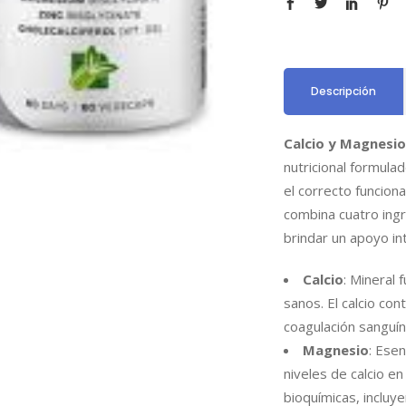
Descripción
Calcio y Magnesio
nutricional formula
el correcto funcion
combina cuatro ing
brindar un apoyo in
Calcio
: Mineral
sanos. El calcio con
coagulación sanguín
Magnesio
: Esen
niveles de calcio e
bioquímicas, incluye