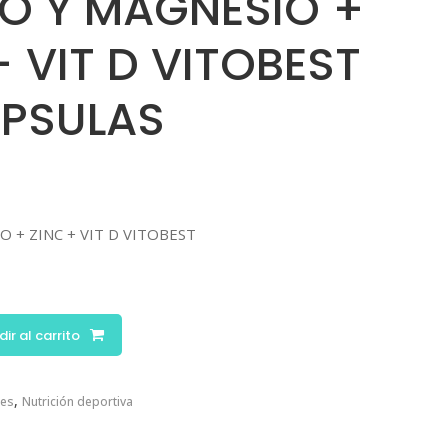
O Y MAGNESIO +
+ VIT D VITOBEST
ÁPSULAS
O + ZINC + VIT D VITOBEST
ir al carrito
,
les
Nutrición deportiva