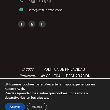
966 15 36 15
info@refuerzat.com
Face
Insta
Link
© 2023
POLÍTICA DE PRIVACIDAD
Refuerzat,
AVISO LEGAL
DECLARACIÓN
Todos los
DE ACCCESIBILIDAD
POLÍTICA
Utilizamos cookies para ofrecerte la mejor experiencia en
derechos
DE COOKIES
TÉRMINOS Y
nuestra web.
Puedes aprender más sobre qué cookies utilizamos o
reservados
CONDICIONES
desactivarlas en los
ajustes
.
Aceptar
Ajustes