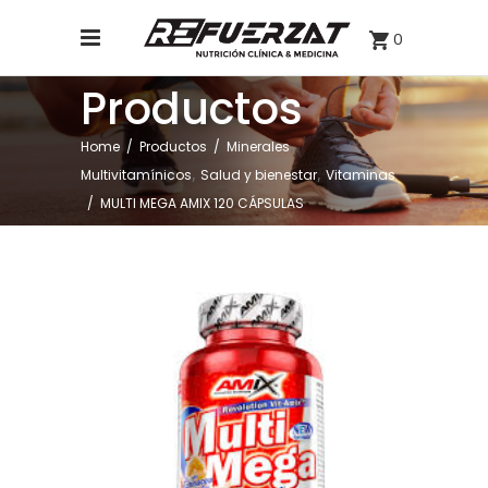
0
Productos
,
Home
/
Productos
/
Minerales
,
,
Multivitamínicos
Salud y bienestar
Vitaminas
/
MULTI MEGA AMIX 120 CÁPSULAS