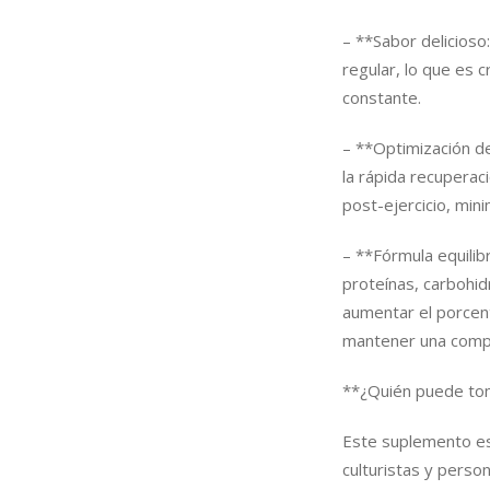
– **Sabor delicioso:
regular, lo que es 
constante.
– **Optimización de
la rápida recuperac
post-ejercicio, mini
– **Fórmula equili
proteínas, carbohid
aumentar el porcent
mantener una compo
**¿Quién puede t
Este suplemento es
culturistas y pers