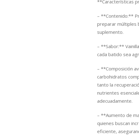
**Características pr
– **Contenido:** Pr
preparar múltiples 
suplemento.
– **Sabor:** Vainil
cada batido sea ag
– **Composición ava
carbohidratos comp
tanto la recuperaci
nutrientes esencial
adecuadamente.
– **Aumento de ma
quienes buscan inc
eficiente, aseguran