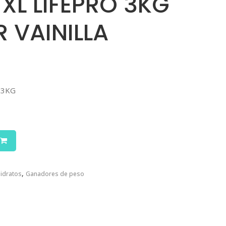
 XL LIFEPRO 3KG
 VAINILLA
 3KG
,
idratos
Ganadores de peso