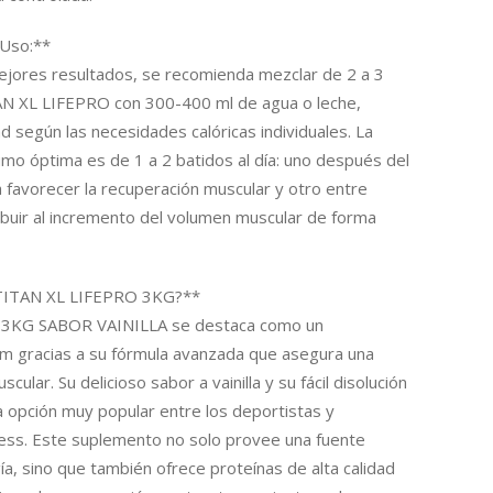
 Uso:**
ejores resultados, se recomienda mezclar de 2 a 3
N XL LIFEPRO con 300-400 ml de agua o leche,
ad según las necesidades calóricas individuales. La
mo óptima es de 1 a 2 batidos al día: uno después del
 favorecer la recuperación muscular y otro entre
ibuir al incremento del volumen muscular de forma
 TITAN XL LIFEPRO 3KG?**
 3KG SABOR VAINILLA se destaca como un
 gracias a su fórmula avanzada que asegura una
ular. Su delicioso sabor a vainilla y su fácil disolución
a opción muy popular entre los deportistas y
ness. Este suplemento no solo provee una fuente
a, sino que también ofrece proteínas de alta calidad