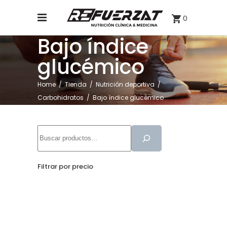
0
Bajo índice
glucémico
Home
/
Tienda
/
Nutrición deportiva
/
Carbohidratos
/
Bajo índice glucémico
Buscar
Filtrar por precio