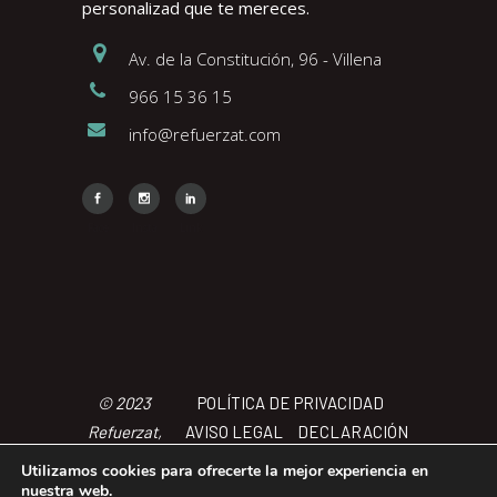
personalizad que te mereces.
Av. de la Constitución, 96 - Villena
966 15 36 15
info@refuerzat.com
Face
Insta
Link
© 2023
POLÍTICA DE PRIVACIDAD
Refuerzat,
AVISO LEGAL
DECLARACIÓN
Todos los
DE ACCCESIBILIDAD
POLÍTICA
Utilizamos cookies para ofrecerte la mejor experiencia en
derechos
DE COOKIES
TÉRMINOS Y
nuestra web.