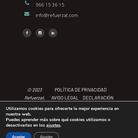
966 15 36 15
info@refuerzat.com
Face
Insta
Link
© 2023
POLÍTICA DE PRIVACIDAD
Refuerzat,
AVISO LEGAL
DECLARACIÓN
Todos los
DE ACCCESIBILIDAD
POLÍTICA
Utilizamos cookies para ofrecerte la mejor experiencia en
derechos
DE COOKIES
TÉRMINOS Y
nuestra web.
Puedes aprender más sobre qué cookies utilizamos o
reservados
CONDICIONES
desactivarlas en los
ajustes
.
Aceptar
Ajustes