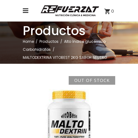
0
Productos
,
Home
/
Productos
/
Alto índice glucémico
Carbohidratos
/
MALTODEXTRINA VITOBEST 2KG SABOR NEUTRO
OUT OF STOCK