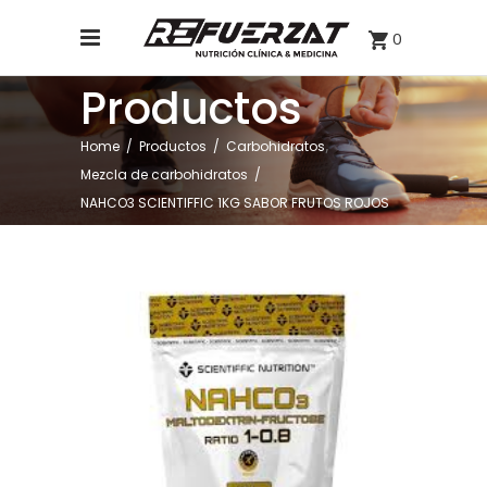
0
Productos
,
Home
/
Productos
/
Carbohidratos
Mezcla de carbohidratos
/
NAHCO3 SCIENTIFFIC 1KG SABOR FRUTOS ROJOS