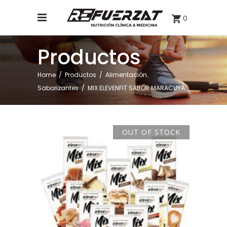
0
Productos
,
Home
/
Productos
/
Alimentación
Saborizantes
/
MIX ELEVENFIT SABOR MARACUYÁ
OUT OF STOCK