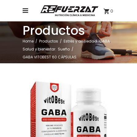
0
Productos
,
,
Home
/
Productos
/
Estrés y ansiedad
GABA
,
Salud y bienestar
Sueño
/
GABA VITOBEST 60 CÁPSULAS