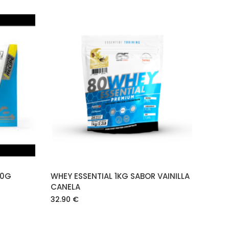
O
AÑADIR AL CARRITO
50G
WHEY ESSENTIAL 1KG SABOR VAINILLA
CANELA
32.90
€