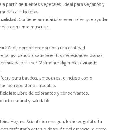
 a partir de fuentes vegetales, ideal para veganos y
ancias a la lactosa.
 calidad:
Contiene aminoácidos esenciales que ayudan
y el crecimiento muscular.
al:
Cada porción proporciona una cantidad
teína, ayudando a satisfacer tus necesidades diarias.
ormulada para ser fácilmente digerible, evitando
.
fecta para batidos, smoothies, o incluso como
tas de repostería saludable.
ficiales:
Libre de colorantes y conservantes,
ducto natural y saludable.
eína Vegana Scientiific con agua, leche vegetal o tu
edes disfrutarla antes o después del ejercicio, o como