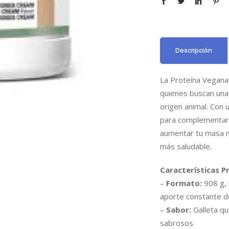
Descripción
La Proteína Vegana S
quienes buscan una 
origen animal. Con 
para complementar 
aumentar tu masa m
más saludable.
Características Pr
–
Formato:
908 g, 
aporte constante d
–
Sabor:
Galleta qu
sabrosos.