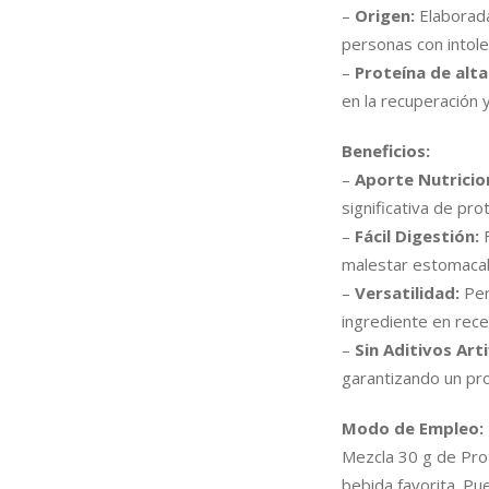
–
Origen:
Elaborada
personas con intoler
–
Proteína de alta
en la recuperación 
Beneficios:
–
Aporte Nutricion
significativa de pro
–
Fácil Digestión:
F
malestar estomacal
–
Versatilidad:
Per
ingrediente en rece
–
Sin Aditivos Arti
garantizando un pro
Modo de Empleo:
Mezcla 30 g de Prot
bebida favorita. Pu