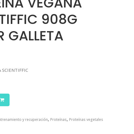
EÍNA VEGANA
TIFFIC 908G
 GALLETA
 SCIENTIFFIC
,
,
ntrenamiento y recuperación
Proteínas
Proteínas vegetales