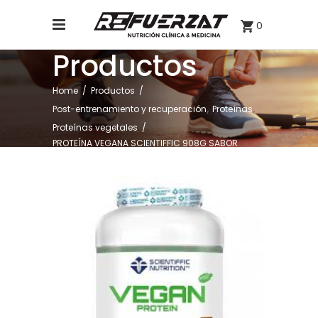
0
Productos
Home
/
Productos
/
,
,
Post-entrenamiento y recuperación
Proteínas
Proteínas vegetales
/
PROTEÍNA VEGANA SCIENTIFFIC 908G SABOR
CHOCO-CACAHUETE