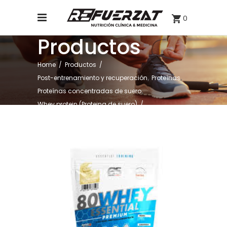
0
Productos
Home
/
Productos
/
,
,
Post-entrenamiento y recuperación
Proteínas
,
Proteínas concentradas de suero
Whey protein (Proteina de suero)
/
WHEY ESSENTIAL 1KG SABOR CHOCOLATE BLANCO