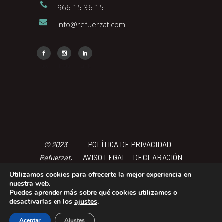
966 15 36 15
info@refuerzat.com
Face
Insta
Link
© 2023
POLÍTICA DE PRIVACIDAD
Refuerzat,
AVISO LEGAL
DECLARACIÓN
Todos los
DE ACCCESIBILIDAD
POLÍTICA
Utilizamos cookies para ofrecerte la mejor experiencia en
derechos
DE COOKIES
TÉRMINOS Y
nuestra web.
Puedes aprender más sobre qué cookies utilizamos o
reservados
CONDICIONES
desactivarlas en los
ajustes
.
Aceptar
Ajustes