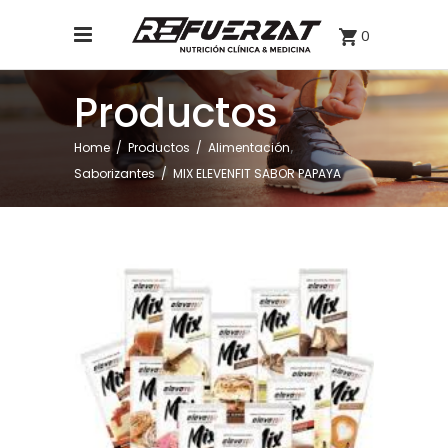
0
Productos
,
Home
/
Productos
/
Alimentación
Saborizantes
/
MIX ELEVENFIT SABOR PAPAYA