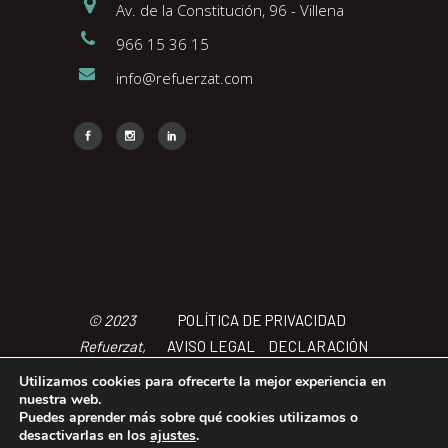
Av. de la Constitución, 96 - Villena
966 15 36 15
info@refuerzat.com
Face
Insta
Link
© 2023
POLÍTICA DE PRIVACIDAD
Refuerzat,
AVISO LEGAL
DECLARACIÓN
Todos los
DE ACCCESIBILIDAD
POLÍTICA
Utilizamos cookies para ofrecerte la mejor experiencia en
derechos
DE COOKIES
TÉRMINOS Y
nuestra web.
Puedes aprender más sobre qué cookies utilizamos o
reservados
CONDICIONES
desactivarlas en los
ajustes
.