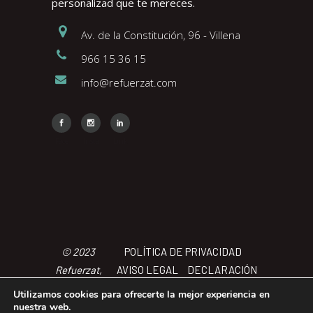
personalizad que te mereces.
Av. de la Constitución, 96 - Villena
966 15 36 15
info@refuerzat.com
Face
Insta
Link
© 2023
POLÍTICA DE PRIVACIDAD
Refuerzat,
AVISO LEGAL
DECLARACIÓN
Todos los
DE ACCCESIBILIDAD
POLÍTICA
Utilizamos cookies para ofrecerte la mejor experiencia en
derechos
DE COOKIES
TÉRMINOS Y
nuestra web.