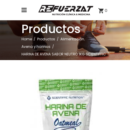
0
Productos
,
Home
/
Productos
/
Alimentación
Avena y harinas
/
HARINA DE AVENA SABOR NEUTRO 1KG SCIENTIFFIC