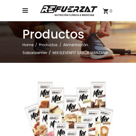
0
Productos
,
Home
/
Productos
/
Alimentación
Saborizantes
/
MIX ELEVENFIT SABOR MANZANA