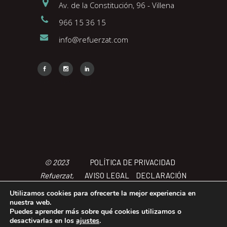
Av. de la Constitución, 96 - Villena
966 15 36 15
info@refuerzat.com
Face
Insta
Link
© 2023
POLÍTICA DE PRIVACIDAD
Refuerzat,
AVISO LEGAL
DECLARACIÓN
Todos los
DE ACCCESIBILIDAD
POLÍTICA
Utilizamos cookies para ofrecerte la mejor experiencia en
derechos
DE COOKIES
TÉRMINOS Y
nuestra web.
Puedes aprender más sobre qué cookies utilizamos o
reservados
CONDICIONES
desactivarlas en los
ajustes
.