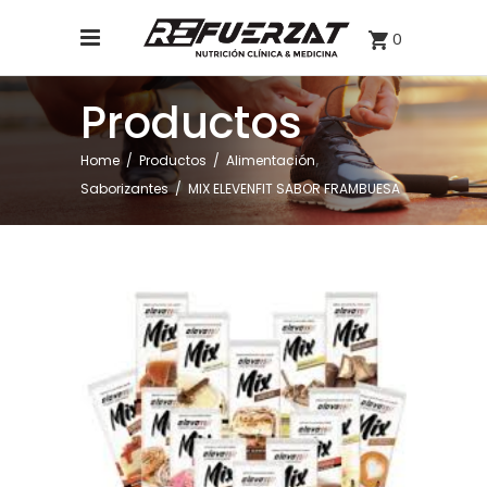
0
Productos
,
Home
/
Productos
/
Alimentación
Saborizantes
/
MIX ELEVENFIT SABOR FRAMBUESA