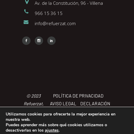
Av. de la Constitución, 96 - Villena
966 15 36 15
info@refuerzat.com
Face
Insta
Link
© 2023
POLÍTICA DE PRIVACIDAD
Refuerzat,
AVISO LEGAL
DECLARACIÓN
Todos los
DE ACCCESIBILIDAD
POLÍTICA
Utilizamos cookies para ofrecerte la mejor experiencia en
derechos
DE COOKIES
TÉRMINOS Y
nuestra web.
Puedes aprender más sobre qué cookies utilizamos o
reservados
CONDICIONES
desactivarlas en los
ajustes
.