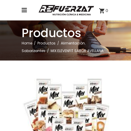
0
Productos
,
Home
/
Productos
/
Alimentación
Saborizantes
/
MIX ELEVENFIT SABOR AVELLANA