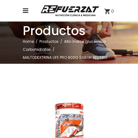
0
Productos
,
Home
/
Productos
/
Alto índice glucémico
Carbohidratos
/
MALTODEXTRINA LIFE PRO 800G SABOR NEUTRO