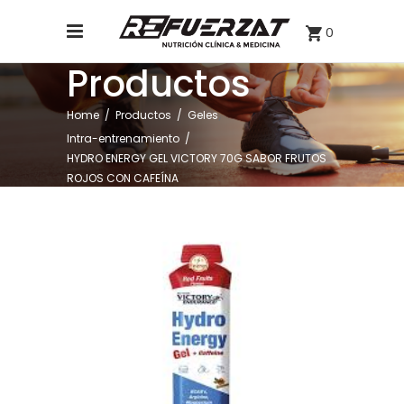
0
Productos
,
Home
/
Productos
/
Geles
Intra-entrenamiento
/
HYDRO ENERGY GEL VICTORY 70G SABOR FRUTOS
ROJOS CON CAFEÍNA