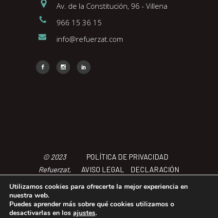
Av. de la Constitución, 96 - Villena
966 15 36 15
info@refuerzat.com
Face
Insta
Link
© 2023
POLÍTICA DE PRIVACIDAD
Refuerzat,
AVISO LEGAL
DECLARACIÓN
Todos los
DE ACCCESIBILIDAD
POLÍTICA
Utilizamos cookies para ofrecerte la mejor experiencia en
derechos
DE COOKIES
TÉRMINOS Y
nuestra web.
Puedes aprender más sobre qué cookies utilizamos o
reservados
CONDICIONES
desactivarlas en los
ajustes
.