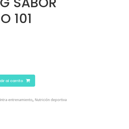
1G SABOR
O 101
ir al carrito
,
Intra-entrenamiento
Nutrición deportiva