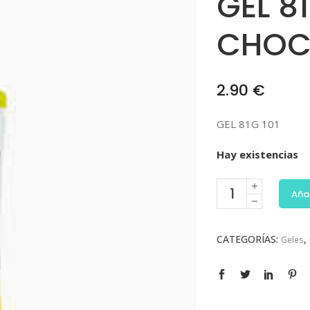
GEL 8
CHOC
2.90
€
GEL 81G 101
Hay existencias
Añad
CATEGORÍAS:
,
Geles