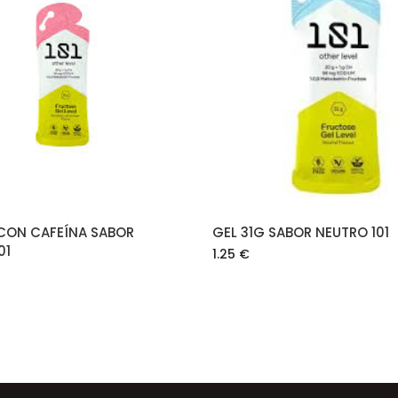
AÑADIR AL CARRITO
AÑADIR AL CARRIT
 CON CAFEÍNA SABOR
GEL 31G SABOR NEUTRO 101
01
1.25
€