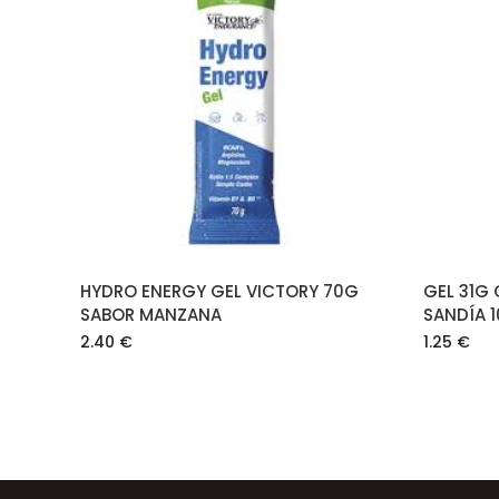
AÑADIR AL CARRITO
HYDRO ENERGY GEL VICTORY 70G
GEL 31G
SABOR MANZANA
SANDÍA 1
2.40
€
1.25
€