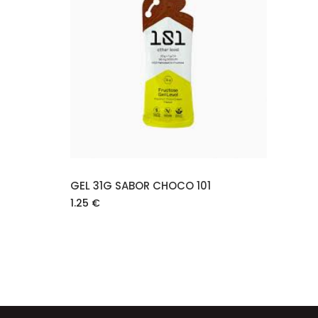
O
AÑADIR AL CARRITO
GEL 31G SABOR CHOCO 101
1.25
€