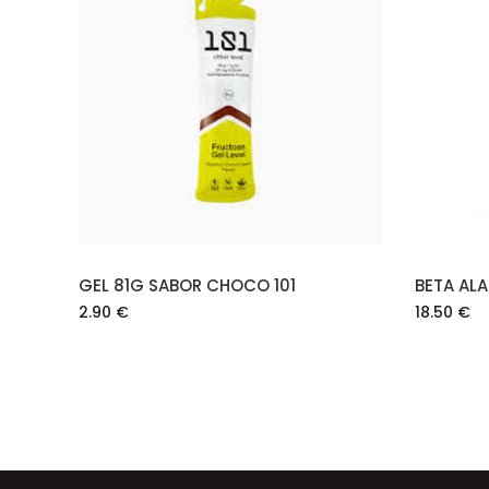
AÑADIR AL CARRITO
GEL 81G SABOR CHOCO 101
BETA ALA
2.90
€
18.50
€