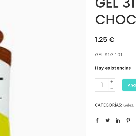
GEL 3
CHOC
1.25
€
GEL 81G 101
Hay existencias
Añad
CATEGORÍAS:
,
Geles