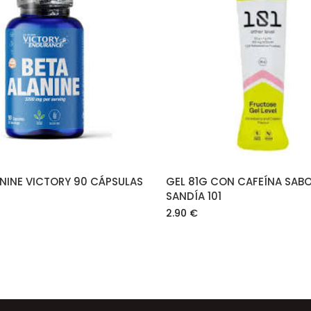
AÑADIR AL CARRITO
AÑADIR AL CARRIT
NINE VICTORY 90 CÁPSULAS
GEL 81G CON CAFEÍNA SAB
SANDÍA 101
2.90
€