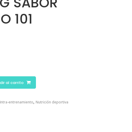
1G SABOR
O 101
ir al carrito
,
Intra-entrenamiento
Nutrición deportiva