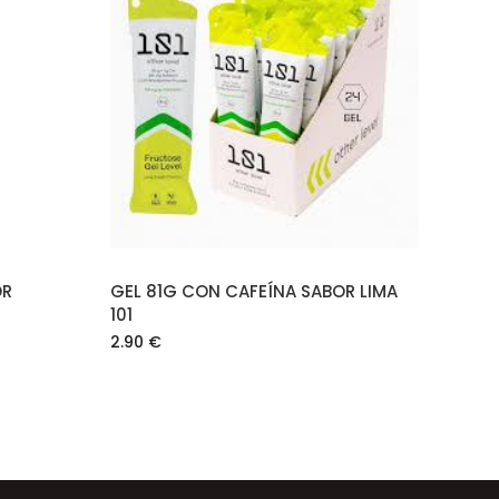
O
AÑADIR AL CARRITO
OR
GEL 81G CON CAFEÍNA SABOR LIMA
101
2.90
€