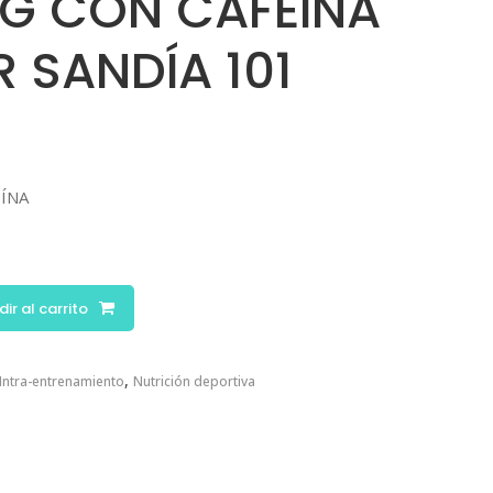
1G CON CAFEÍNA
 SANDÍA 101
EÍNA
ir al carrito
,
Intra-entrenamiento
Nutrición deportiva