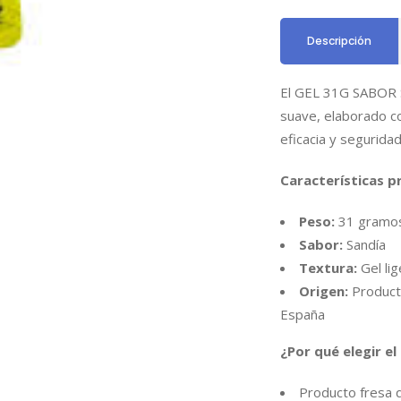
Descripción
El GEL 31G SABOR S
suave, elaborado co
eficacia y seguridad
Características pr
Peso:
31 gramo
Sabor:
Sandía
Textura:
Gel li
Origen:
Producto
España
¿Por qué elegir e
Producto fresa q