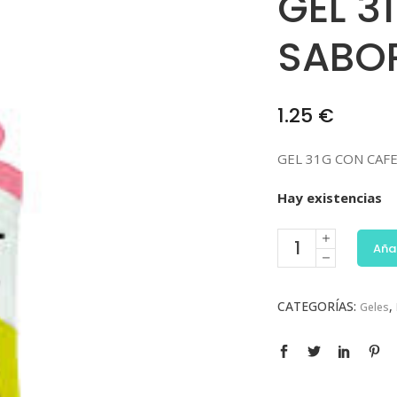
GEL 3
SABOR
1.25
€
GEL 31G CON CAF
Hay existencias
Añad
CATEGORÍAS:
,
Geles