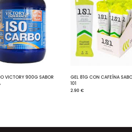
AÑADIR AL CARRITO
AÑADIR AL CARRIT
BO VICTORY 900G SABOR
GEL 81G CON CAFEÍNA SABO
A
101
2.90
€