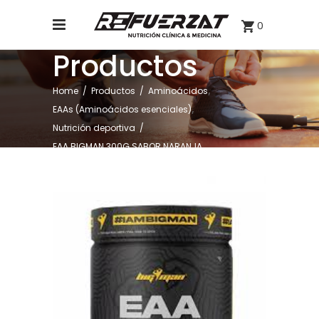
0
Productos
,
Home
/
Productos
/
Aminoácidos
,
EAAs (Aminoácidos esenciales)
Nutrición deportiva
/
EAA BIGMAN 300G SABOR NARANJA