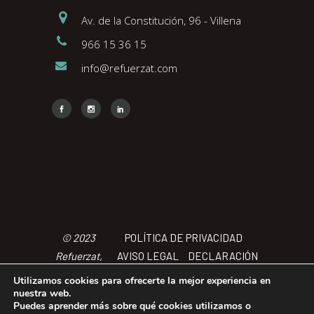
Av. de la Constitución, 96 - Villena
966 15 36 15
info@refuerzat.com
Face
Insta
Link
© 2023
POLÍTICA DE PRIVACIDAD
Refuerzat,
AVISO LEGAL
DECLARACIÓN
Todos los
DE ACCCESIBILIDAD
POLÍTICA
Utilizamos cookies para ofrecerte la mejor experiencia en
derechos
DE COOKIES
TÉRMINOS Y
nuestra web.
Puedes aprender más sobre qué cookies utilizamos o
reservados
CONDICIONES