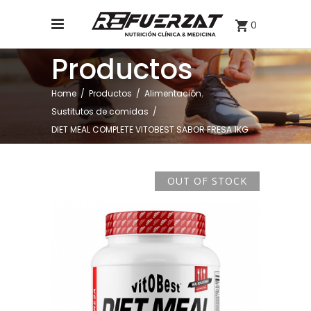
0
Productos
,
Home
/
Productos
/
Alimentación
Sustitutos de comidas
/
DIET MEAL COMPLETE VITOBEST SABOR FRESA 1KG
OUT OF STOCK