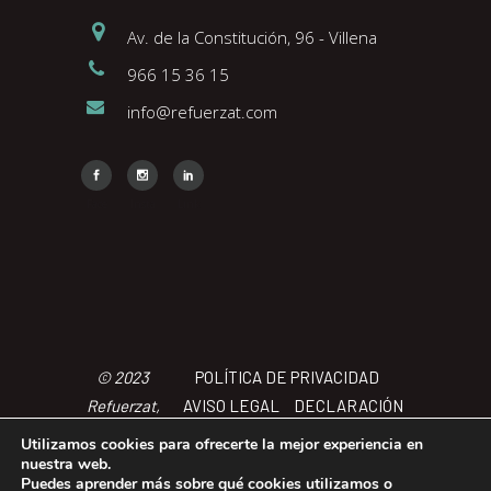
Av. de la Constitución, 96 - Villena
966 15 36 15
info@refuerzat.com
Face
Insta
Link
© 2023
POLÍTICA DE PRIVACIDAD
Refuerzat,
AVISO LEGAL
DECLARACIÓN
Todos los
DE ACCCESIBILIDAD
POLÍTICA
Utilizamos cookies para ofrecerte la mejor experiencia en
derechos
DE COOKIES
TÉRMINOS Y
nuestra web.
Puedes aprender más sobre qué cookies utilizamos o
reservados
CONDICIONES