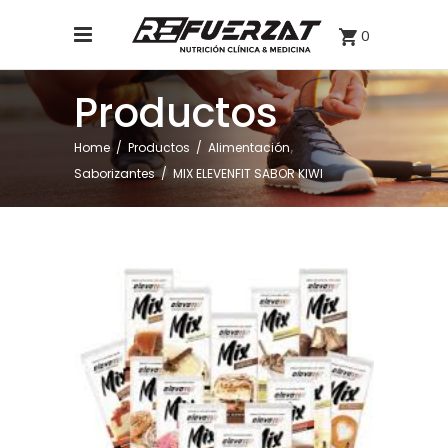
0
Productos
,
Home
/
Productos
/
Alimentación
Saborizantes
/
MIX ELEVENFIT SABOR KIWI