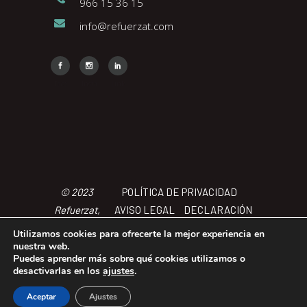
966 15 36 15
info@refuerzat.com
Face
Insta
Link
© 2023
POLÍTICA DE PRIVACIDAD
Refuerzat,
AVISO LEGAL
DECLARACIÓN
Todos los
DE ACCCESIBILIDAD
POLÍTICA
Utilizamos cookies para ofrecerte la mejor experiencia en
derechos
DE COOKIES
TÉRMINOS Y
nuestra web.
Puedes aprender más sobre qué cookies utilizamos o
reservados
CONDICIONES
desactivarlas en los
ajustes
.
Aceptar
Ajustes