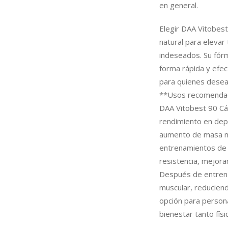
en general.
Elegir DAA Vitobest
natural para elevar
indeseados. Su fórm
forma rápida y efec
para quienes desean
**Usos recomenda
DAA Vitobest 90 Cá
rendimiento en depo
aumento de masa mu
entrenamientos de a
resistencia, mejora
Después de entrena
muscular, reducien
opción para persona
bienestar tanto fís