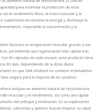
y un aumento natural de testosterona. El DAA es
apacidad para estimular la producción de esta
así el rendimiento físico, la masa muscular y la
te suplemento incrementa la energía y disminuye la
ntrenamiento, mejorando la concentración y la
bién favorece la recuperación muscular gracias a sus
icas, permitiendo una regeneración más rápida tras
. Con 90 cápsulas en cada envase, este producto tiene
sta 90 días, dependiendo de la dosis diaria
tante es que DAA Vitobest no contiene estimulantes
o hace seguro para la mayoría de los usuarios.
ofrece incluyen un aumento natural de testosterona,
ollo muscular y el rendimiento, así como una rápida
aumento del enfoque y motivación. Es un suplemento
 atletas, culturistas y quienes buscan mejorar su salud