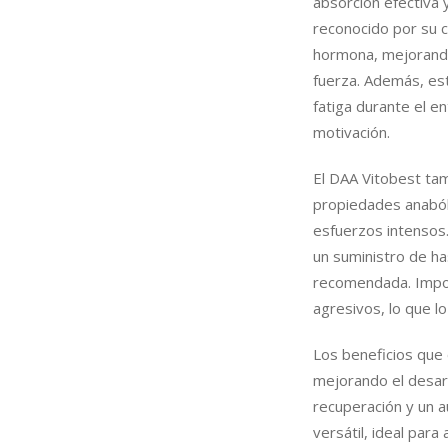
absorción efectiva 
reconocido por su c
hormona, mejorando 
fuerza. Además, es
fatiga durante el e
motivación.
El DAA Vitobest tam
propiedades anaból
esfuerzos intensos
un suministro de ha
recomendada. Impor
agresivos, lo que l
Los beneficios que 
mejorando el desarr
recuperación y un 
versátil, ideal para