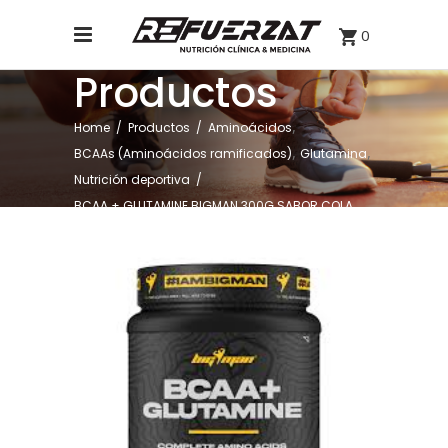
0
Productos
,
Home
/
Productos
/
Aminoácidos
,
,
BCAAs (Aminoácidos ramificados)
Glutamina
Nutrición deportiva
/
BCAA + GLUTAMINE BIGMAN 300G SABOR COLA