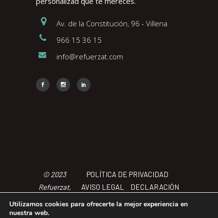
personalizad que te mereces.
Av. de la Constitución, 96 - Villena
966 15 36 15
info@refuerzat.com
Face
Insta
Link
© 2023
POLÍTICA DE PRIVACIDAD
Refuerzat,
AVISO LEGAL
DECLARACIÓN
Todos los
DE ACCCESIBILIDAD
POLÍTICA
Utilizamos cookies para ofrecerte la mejor experiencia en
derechos
DE COOKIES
TÉRMINOS Y
nuestra web.